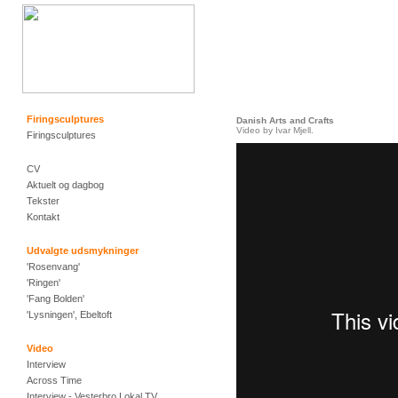
Firingsculptures
Danish Arts and Crafts
Video by Ivar Mjell.
Firingsculptures
CV
Aktuelt og dagbog
Tekster
Kontakt
Udvalgte udsmykninger
'Rosenvang'
'Ringen'
'Fang Bolden'
'Lysningen', Ebeltoft
Video
Interview
Across Time
Interview - Vesterbro Lokal TV