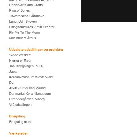
Danish Arts and Crafts
Ring of Bones
Tilværelsens Gårdhave
Langt Ud I Skoven
Firingsculptures 7 min Excerpt
Fly Me To The Moon
Musikhuset Århus
Udvalgte udstillinger og projekter
'Røde værker'
Hjertet er Rødt
Janusbygningen PT14
Japan
Keramikmuseum Westerwald
Dyr
Arkitektur forslag Madrid
Danmarks Keramikmuseum
Brænderigården, Viborg
Vrå udstillingen
Brugsting
Brugsting m.m.
Værkstedet