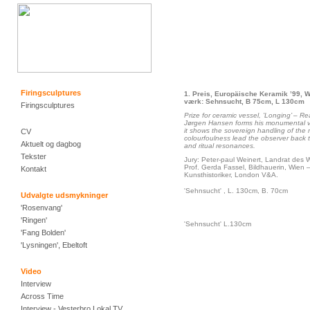
Firingsculptures
1. Preis, Europäische Keramik ’99, 
værk: Sehnsucht, B 75cm, L 130cm
Firingsculptures
Prize for ceramic vessel, ’Longing’ – Re
Jørgen Hansen forms his monumental ves
it shows the sovereign handling of the 
CV
colourfoulness lead the observer back to
Aktuelt og dagbog
and ritual resonances.
Tekster
Jury: Peter-paul Weinert, Landrat des
Prof. Gerda Fassel, Bildhauerin, Wien –
Kontakt
Kunsthistoriker, London V&A.
'Sehnsucht' , L. 130cm, B. 70cm
Udvalgte udsmykninger
'Rosenvang'
'Ringen'
'Sehnsucht' L.130cm
'Fang Bolden'
'Lysningen', Ebeltoft
Video
Interview
Across Time
Interview - Vesterbro Lokal TV