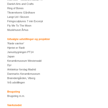
Danish Arts and Crafts
Ring of Bones
Tilværelsens Gårdhave
Langt Ud I Skoven
Firingsculptures 7 min Excerpt
Fly Me To The Moon
Musikhuset Århus
Udvalgte udstillinger og projekter
'Røde værker'
Hjertet er Rødt
Janusbygningen PT14
Japan
Keramikmuseum Westerwald
Dyr
Arkitektur forslag Madrid
Danmarks Keramikmuseum
Brænderigården, Viborg
Vrå udstillingen
Brugsting
Brugsting m.m.
Værkstedet